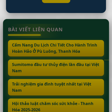
BÀI VIẾT LIÊN QUAN
Cẩm Nang Du Lịch Chi Tiết Cho Hành Trình
Hoàn Hảo Ở Pù Luông, Thanh Hóa
Sumitomo đầu tư thủy điện lần đầu tại Việt
Nam
Trải nghiệm gia đình tuyệt nhất tại Việt
Nam
Hội thảo luật chăm sóc sức khỏe - Thanh
Hóa 2025-2026