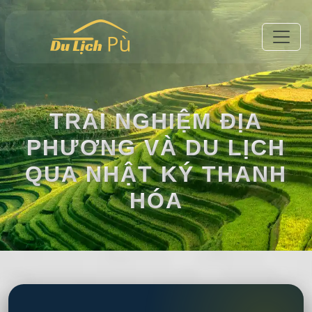
TRẢI NGHIỆM ĐỊA
PHƯƠNG VÀ DU LỊCH
QUA NHẬT KÝ THANH
HÓA