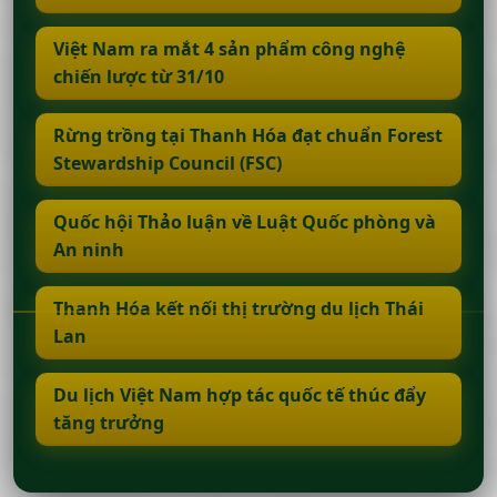
Việt Nam ra mắt 4 sản phẩm công nghệ
chiến lược từ 31/10
Rừng trồng tại Thanh Hóa đạt chuẩn Forest
Stewardship Council (FSC)
Quốc hội Thảo luận về Luật Quốc phòng và
An ninh
Thanh Hóa kết nối thị trường du lịch Thái
Lan
Du lịch Việt Nam hợp tác quốc tế thúc đẩy
tăng trưởng