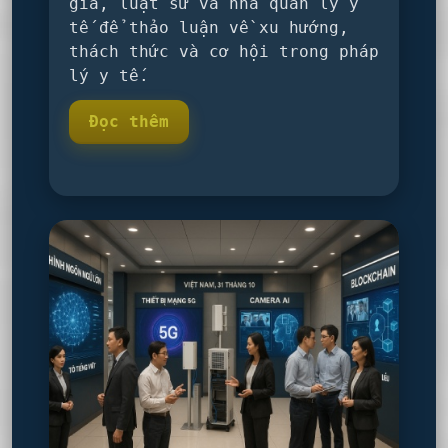
gia, luật sư và nhà quản lý y
tế để thảo luận về xu hướng,
thách thức và cơ hội trong pháp
lý y tế.
Đọc thêm